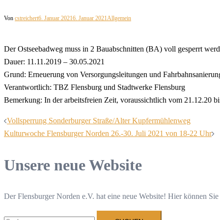
Von
cstreichert
6. Januar 2021
6. Januar 2021
Allgemein
Der Ostseebadweg muss in 2 Bauabschnitten (BA) voll gesperrt werden
Dauer: 11.11.2019 – 30.05.2021
Grund: Erneuerung von Versorgungsleitungen und Fahrbahnsanierun
Verantwortlich: TBZ Flensburg und Stadtwerke Flensburg
Bemerkung: In der arbeitsfreien Zeit, voraussichtlich vom 21.12.20 
Beitragsnavigation
Vollsperrung Sonderburger Straße/Alter Kupfermühlenweg
Kulturwoche Flensburger Norden 26.-30. Juli 2021 von 18-22 Uhr
Unsere neue Website
Der Flensburger Norden e.V. hat eine neue Website! Hier können Sie
Suchen